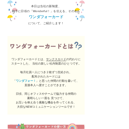
本日は当社の新制度、
相手に日頃の「Wonderful！」を伝える、その名も
ワンダフォーカード
について、ご紹介します！
ワンダフォーカードとは、
サンクスカード
の代わりに
スタートした、 当社の新しい社内制度のひとつです。
毎月社員一人につき２枚ずつ支給され、
配布されたカードには
「
ワンダフォー！
」と思った仲間の行動を書いて、
直接本人へ渡すことができます。
日頃、同じオフィスやチームで協力する仲間の
素晴らしい一面を 見つけて、
お互いを称え合う素敵な機会を作ってくれる、
大切なNEWコミュニケーションツールです！