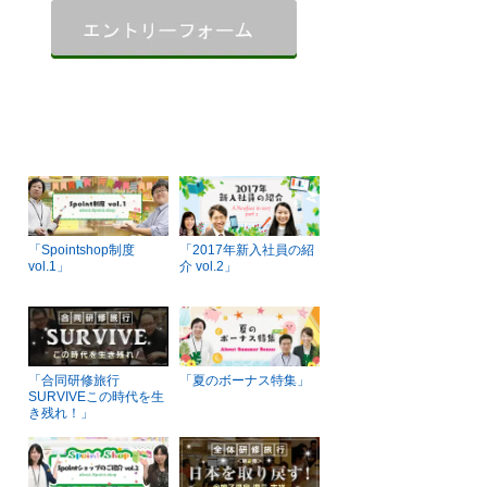
「Spointshop制度
「2017年新⼊社員の紹
vol.1」
介 vol.2」
「合同研修旅行
「夏のボーナス特集」
SURVIVEこの時代を生
き残れ！」