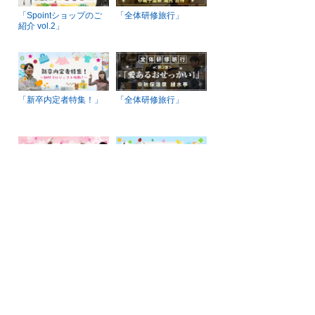
「Spointショップのご
「全体研修旅行」
紹介 vol.2」
「新卒内定者特集！」
「全体研修旅行」
「春の新卒社員特集！
「部署紹介特集vol.2」
2018」
「オフィス引越し&全体
「冬のボーナス特集」
研修旅行第4弾」