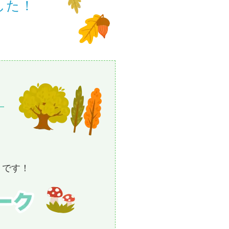
した！
トです！