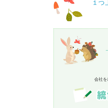
１つ
会社を